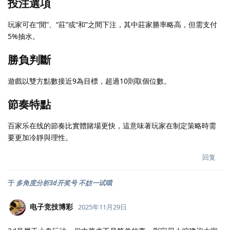
投注選項
玩家可在“閒”、“莊”或“和”之間下注，其中莊家勝率略高，但需支付
5%抽水。
勝負判斷
遊戲以雙方點數接近9為目標，超過10則取個位數。
節奏特點
百家乐在线的節奏比實體賭場更快，這意味著玩家在制定策略時需
要更加冷靜與理性。
回复
于
多角度分析3d开奖号 不妨一试哦
电子竞技博彩
2025年11月29日