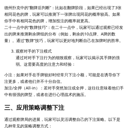
德州扑克中的“翻牌后判断”：比如在翻牌阶段，如果已经出现了3张
相同花色的牌，玩家可以推测下一张牌出现同花的概率较高。如果
你手中有相同花色的牌，增加投注的概率就更高。
二十一点中的“数牌技巧”：在二十一点中，玩家可以通过观察已经发
出的牌来推测剩余牌组的分布（例如，剩余的10点牌、A牌的数
量）。通过“数牌”技巧，玩家可以更好地判断自己在加牌时的胜率。
观察对手的下注模式
通过对对手下注行为的细致观察，玩家可以揭示其手牌的强
弱。这需要高度的注意力和经验：
小注：如果对手在手牌较好时经常只下注小额，可能是在诱导你下
注更多，或者他们并不十分自信。
加注/全押（All-in）：若对手突然加注或全押，这往往意味着他们手
中有很强的牌型，或者在进行心理战术的施压。
三、应用策略调整下注
通过观察牌局的进展，玩家可以灵活调整自己的下注策略。以下是
几种常见的策略调整方式：