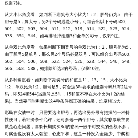
仅剩7注。
从大小比角度看：如判断下期奖号大小比为1：2，胆号仍为5，由于
胆号是5，属大号，另2个号码必是小号，可组合出以下号码500、
501、502、503、504、511、512、513、514、522、523、524、
533、534、544。如再排除掉组选3和全单的彩号，仅剩9注。
从单双比角度看：如果判断下期奖号的单双比为1：2，胆号仍为5，
由于胆号5是单号，那么另2个号码必是双号，可以组合出号码500、
502、504、506、508、522、524、526、528、544、546、548、
566、568、588，如排除组选3的号码，仅剩10注。
从多种角度看：如判断下期奖号的和值是11、13、15，大小比为
1:2，单双比为1:2，胆号是5，符合这3种要求的组选号码只有2注号
码，即524和544(当胆号是5时，15和值不存在大小比为1:2的结
果)。当然要同时判断出这4种条件都正确的结果，难度相当大。
彩民在实战中时，只需要选出胆号，再选出另外最有把握的一种特
性便可，若经济条件允许，还可多选一两个胆号，其实彩票最主要
就是心态问题，喜欢长期购买3d的彩民一般平时交流的金额不多，
对奖金也没有太大奢望，心态平和，这是一种投入金额少、中奖相