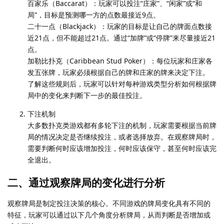
百家乐（Baccarat）：玩家可以投注“庄家”、“闲家”或“和
局”，目标是预测哪一方的点数最接近9点。
二十一点（Blackjack）：玩家的目标是让自己的牌面点数接
近21点，但不能超过21点。通过“加牌”或“停牌”来尽量接近21
点。
加勒比扑克（Caribbean Stud Poker）：每位玩家和庄家各
发五张牌，玩家必须根据自己的牌和庄家的牌来决定下注。
了解这些规则后，玩家可以针对每种游戏类型分析如何根据牌
局中的变化来判断下一步的最佳投注。
下注机制
大多数扑克类游戏都有多轮下注的机制，玩家需要根据当前牌
局的情况决定是否继续投注，或者选择放弃。在观察牌局时，
需要判断何时应该增加投注，何时应该保守，甚至何时应该完
全退出。
二、通过观察牌局的变化进行分析
观察牌局是制定投注决策的核心。不同游戏的牌局变化具有不同的
特征，玩家可以通过以下几个角度分析牌局，从而判断是否增加或