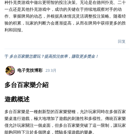
种扑克类游戏中做出更明智的投注决策。无论是在德州扑克、二十
一点还是其他扑克游戏中，成功的关键在于持续地观察对手的动
作、掌握牌局的动态，并根据具体情况灵活调整投注策略。随着经
验的积累，玩家的判断力会逐渐提高，从而在牌局中获得更多的胜
利和回报。
回复
于
多台百家樂怎麼玩？提高投注效率，賺取更多獎金！
电子竞技博彩
23 3月
多台百家樂介紹
遊戲概述
多台百家樂是一種創新型的百家樂變種，允許玩家同時在多個百家
樂桌進行遊戲，極大地增加了遊戲的刺激性和多樣性。傳統百家樂
僅允許玩家關注一個桌面，但多台百家樂突破了這一限制，讓玩家
能夠同時下注於多個牌桌，體驗多場遊戲的樂趣。