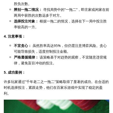
胜负次数。
辨别一拖二情况：
寻找局势中的“一拖二”，即庄家或闲家在前
两局中获胜的次数远多于对方。
选择投注对象：
根据一拖二的情况，选择在下一局中投注胜
率较高的一方。
4. 注意事项：
不宜贪心：
虽然胜率高达95%，但仍需注意博弈风险。贪心
可能导致损失，适度控制投注金额。
严格遵循规律：
该策略基于对趋势的观察，不宜随意违背规
律，避免盲目冲动的投注。
5. 成功案例：
许多玩家通过“千年老二之一拖二”策略取得了显著的成功。在合适的
时机选择投注，紧跟走势，他们在百家乐游戏中实现了稳定的盈
利。