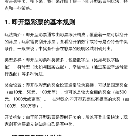
看是否中奖。接下来，我们来详细了解一下即开型彩票的玩法、特
点和一些策略。
1. 即开型彩票的基本规则
玩法简介：即开型彩票通常由彩票纸张构成，覆盖着一层可以刮开
的涂层，玩家需要刮开涂层，查看刮开的数字或符号是否符合中奖
条件。一般来说，中奖条件会在彩票的说明区域明确列出。
类型多样：即开型彩票种类繁多，包括数字型（比如与数字匹
配）、符号型（比如与图案匹配）、幸运号型（通过某些幸运号进
行匹配）等多种玩法。
奖金设置：即开型彩票的奖金设置通常较为直接，可以是固定奖金
（如10元、50元、100元等），也可以是较大金额的奖金（如500
元、1000元或更高）。一些特殊的即开型彩票也有极高的大奖（如
100万、500万等）。
开奖机制：由于即开型彩票是即时开奖的，所以开奖非常快速，玩
家刮开涂层后立刻知道自己是否中奖。