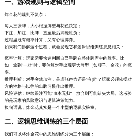
一、游戏规则与逻辑空间
炸金花的规则不复杂：
每人三张牌，大小根据牌型与花色决定；
下注、加注、比牌，直至最后揭晓胜负；
过程里既有概率计算，又有心理博弈。
如果我们拆解这个过程，就会发现它和逻辑思维训练息息相关：
概率计算：玩家需要快速判断自己手牌在整体牌库中的胜率。比
如，拿到“一对”时，要估算对手出现更大牌型（如顺子、金花）的概
率。
推理判断：对手突然加注，是虚张声势还是“有货”？玩家必须依据对
方的性格与以往的出牌习惯作出推理。
风险评估：继续跟注可能“血本无归”，放弃则可能错失大局。这考验
的是玩家的风险意识与逻辑决策能力。
换句话说，炸金花其实是一个小型的逻辑实验室。
二、逻辑思维训练的三个层面
我们可以将炸金花中的思维训练分为三个层面：