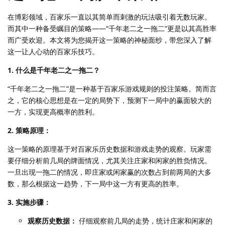
在博彩领域，百家乐一直以其简单而刺激的玩法吸引着无数玩家。
而其中一种备受瞩目的策略——“千年老二之一拖二”更是以其高胜率
而广受欢迎。本文将为您揭开这一策略的神秘面纱，带您深入了解
这一让人心动的百家乐技巧。
1. 什么是千年老二之一拖二？
“千年老二之一拖二”是一种基于百家乐游戏规则的投注策略。简而言
之，它的核心思想是在一定的局势下，预测下一局中的赢面较大的
一方，实现更高概率的胜利。
2. 策略原理：
这一策略的原理基于对百家乐历史数据和游戏走势的观察。玩家需
要仔细分析前几局的牌面情况，尤其关注庄家和闲家的胜负情况。
一旦出现一拖二的情况，即庄家或闲家赢的次数占到前两局的大多
数，那么根据这一趋势，下一局中这一方有更高的胜率。
3. 实施步骤：
观察历史数据：
仔细观察前几局的走势，统计庄家和闲家的