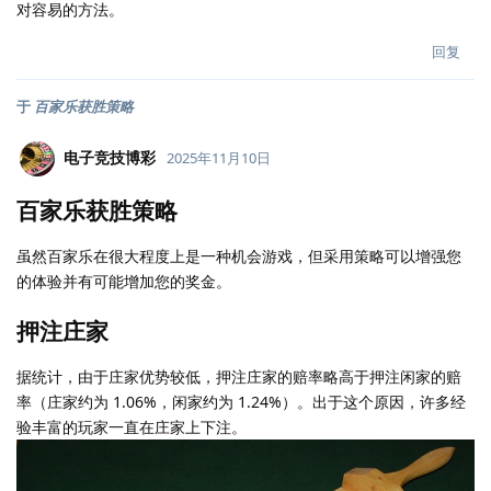
对容易的方法。
回复
于
百家乐获胜策略
电子竞技博彩
2025年11月10日
百家乐获胜策略
虽然百家乐在很大程度上是一种机会游戏，但采用策略可以增强您
的体验并有可能增加您的奖金。
押注庄家
据统计，由于庄家优势较低，押注庄家的赔率略高于押注闲家的赔
率（庄家约为 1.06%，闲家约为 1.24%）。出于这个原因，许多经
验丰富的玩家一直在庄家上下注。