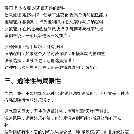
层面 具体表现 对逻辑思维的影响
信息处理 观察手牌、记录下注变化 提高分析与记忆能力
推理能力 根据对手行为推测牌力 强化演绎与归纳逻辑
决策能力 在风险与收益间做抉择 训练博弈与概率思维
举例来说，一个玩家连续三次加注：
演绎推理：他手里极可能有强牌。
归纳逻辑：如果这个人平时爱诈唬，那概率就需要调整。
决策选择：继续跟进，还是选择撤退？
这种多层次的思考过程，正是逻辑思维的“训练场”。
三、趣味性与局限性
当然，我们不能把炸金花神化成“逻辑思维速成班”。它毕竟是一种带
有强烈随机性的娱乐活动：
运气因素巨大：即使你逻辑缜密，也可能因“天牌”而败北。
沉迷风险：适度娱乐有益，但过度沉迷则可能造成经济和心理负
担。
逻辑训练有限：它的训练效果更像是一种“场景模拟”，而非系统的逻