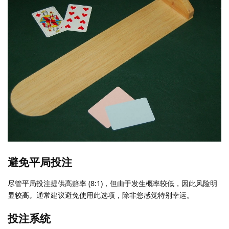
避免平局投注
尽管平局投注提供高赔率 (8:1)，但由于发生概率较低，因此风险明
显较高。通常建议避免使用此选项，除非您感觉特别幸运。
投注系统