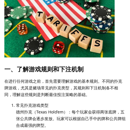
一、了解游戏规则和下注机制
在进行任何游戏之前，首先需要理解游戏的基本规则。不同的扑克
牌游戏，尤其是赌场常见的扑克类型，其规则和下注机制各不相
同，理解这些规则是判断最佳投注策略的基础。
常见扑克游戏类型
德州扑克（Texas Hold’em）：每个玩家会获得两张底牌，五
张公共牌会逐步发放。玩家可以根据自己手中的牌和公共牌组
合成最强的牌型。