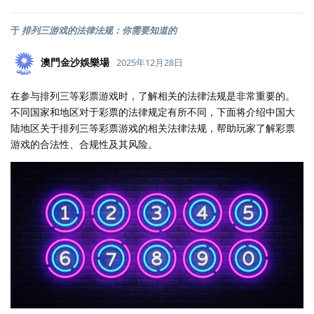
于
排列三游戏的法律法规：你需要知道的
澳門金沙娛樂場
2025年12月28日
在参与排列三等彩票游戏时，了解相关的法律法规是非常重要的。
不同国家和地区对于彩票的法律规定有所不同，下面将介绍中国大
陆地区关于排列三等彩票游戏的相关法律法规，帮助玩家了解彩票
游戏的合法性、合规性及其风险。