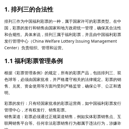
1. 排列三的合法性
排列三作为中国福利彩票的一种，属于国家许可的彩票类型。在中
国，彩票的发行和销售由国家和地方政府统一管理，确保其合法性
和合规性。具体来说，排列三属于福利彩票，并且由中国福利彩票
发行管理中心（China Welfare Lottery Issuing Management
Center）负责组织、管理和运营。
1.1 福利彩票管理条例
根据《彩票管理条例》的规定，所有的彩票产品，包括排列三、双
色球等，必须由国家批准，并严格遵守相关的法律规定。彩票的销
售、兑奖、资金使用等方面均受到严格监管，确保公平、公正和透
明。
彩票的发行：只有经国家批准的彩票运营商，如中国福利彩票发行
管理中心，才有权发行、销售彩票。
销售渠道：彩票必须通过正规渠道销售，例如实体彩票销售点、互
联网销售平台等。任何非法彩票销售行为都属于违法行为，涉嫌诈