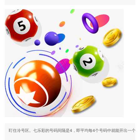
盯住冷号区。七乐彩的号码间隔是4，即平均每4个号码中就能开出一个来