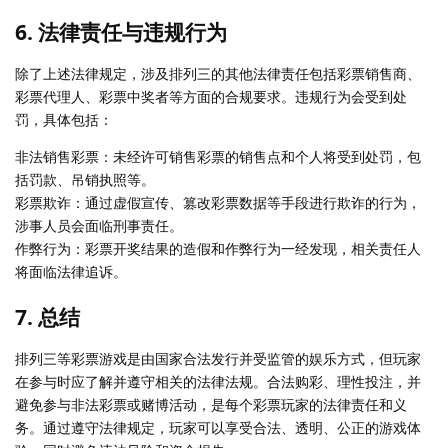
6. 法律责任与违规行为
除了上述法律规定，涉及排列三的其他法律责任包括彩票销售商、
彩票代理人、彩票中奖者等方面的合规要求。违规行为会受到处
罚，具体包括：
非法销售彩票：未经许可销售彩票的销售点和个人将受到处罚，包
括罚款、吊销执照等。
彩票欺诈：通过虚假宣传、篡改彩票数据等手段进行欺诈的行为，
涉事人员会面临刑事责任。
作弊行为：彩票开奖结果的造假和作弊行为一经发现，相关责任人
将面临法律追诉。
7. 总结
排列三等彩票游戏是由国家合法发行并受监管的娱乐方式，但玩家
在参与时应了解并遵守相关的法律法规。合法购彩、理性投注，并
避免参与非法彩票或赌博活动，是每个彩票玩家的法律责任和义
务。通过遵守法律规定，玩家可以享受合法、透明、公正的游戏体