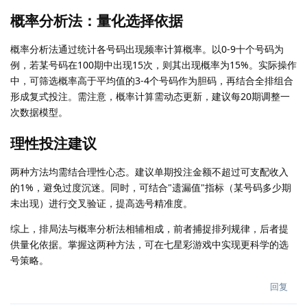
概率分析法：量化选择依据
概率分析法通过统计各号码出现频率计算概率。以0-9十个号码为
例，若某号码在100期中出现15次，则其出现概率为15%。实际操作
中，可筛选概率高于平均值的3-4个号码作为胆码，再结合全排组合
形成复式投注。需注意，概率计算需动态更新，建议每20期调整一
次数据模型。
理性投注建议
两种方法均需结合理性心态。建议单期投注金额不超过可支配收入
的1%，避免过度沉迷。同时，可结合"遗漏值"指标（某号码多少期
未出现）进行交叉验证，提高选号精准度。
综上，排局法与概率分析法相辅相成，前者捕捉排列规律，后者提
供量化依据。掌握这两种方法，可在七星彩游戏中实现更科学的选
号策略。
回复