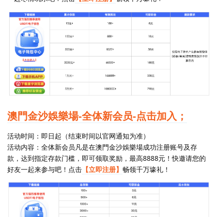
澳門金沙娛樂場-全体新会员-点击加入；
活动时间：即日起（结束时间以官网通知为准）
活动内容：全体新会员凡是在澳門金沙娛樂場成功注册账号及存
款，达到指定存款门槛，即可领取奖励，最高8888元！快邀请您的
好友一起来参与吧！点击
【立即注册】
畅领千万壕礼！