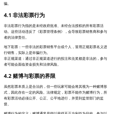
骗。
4.1 非法彩票行为
非法彩票行为指的是未经政府批准、未经合法授权的所有彩票活
动。这些活动违反了《彩票管理条例》，会导致彩票销售商和参与
者的法律责任。
地下彩票：一些非法的彩票销售平台或个人，冒用正规彩票名义进
行销售，实际上是诈骗行为。
非正规渠道：通过非正规渠道进行的投注和兑奖都是非法的，参与
者可能会面临资金损失和法律风险。
4.2 赌博与彩票的界限
虽然彩票本质上是合法的，但一些玩家可能会将其视为一种赌博形
式，因此存在一定的风险。法律规定，彩票不能作为赌博行为，所
有彩票活动必须公开、公正、公平地进行，并受到监管部门的监
督。
赌博行为的定义：赌博通常是指以获得不正当利益为目的，参与以