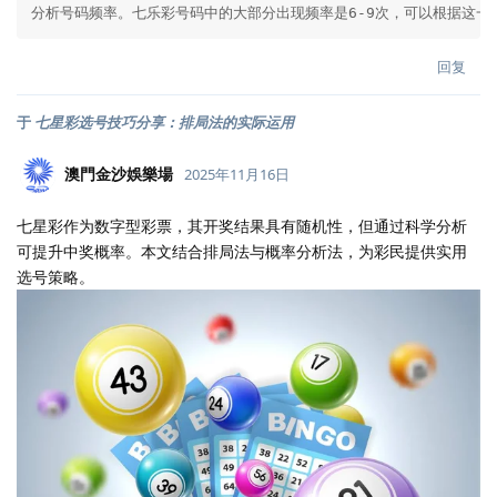
分析号码频率。七乐彩号码中的大部分出现频率是6-9次，可以根据这一
回复
于
七星彩选号技巧分享：排局法的实际运用
澳門金沙娛樂場
2025年11月16日
七星彩作为数字型彩票，其开奖结果具有随机性，但通过科学分析
可提升中奖概率。本文结合排局法与概率分析法，为彩民提供实用
选号策略。