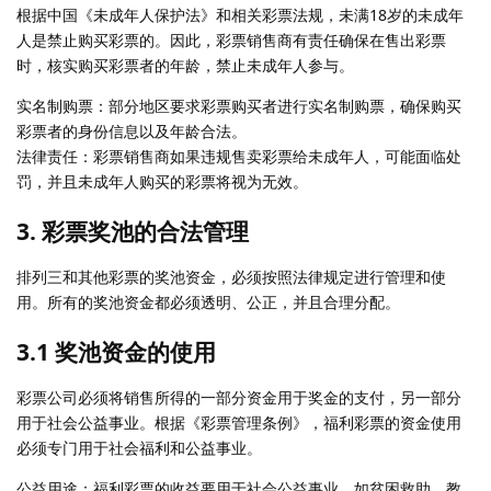
根据中国《未成年人保护法》和相关彩票法规，未满18岁的未成年
人是禁止购买彩票的。因此，彩票销售商有责任确保在售出彩票
时，核实购买彩票者的年龄，禁止未成年人参与。
实名制购票：部分地区要求彩票购买者进行实名制购票，确保购买
彩票者的身份信息以及年龄合法。
法律责任：彩票销售商如果违规售卖彩票给未成年人，可能面临处
罚，并且未成年人购买的彩票将视为无效。
3. 彩票奖池的合法管理
排列三和其他彩票的奖池资金，必须按照法律规定进行管理和使
用。所有的奖池资金都必须透明、公正，并且合理分配。
3.1 奖池资金的使用
彩票公司必须将销售所得的一部分资金用于奖金的支付，另一部分
用于社会公益事业。根据《彩票管理条例》，福利彩票的资金使用
必须专门用于社会福利和公益事业。
公益用途：福利彩票的收益要用于社会公益事业，如贫困救助、教