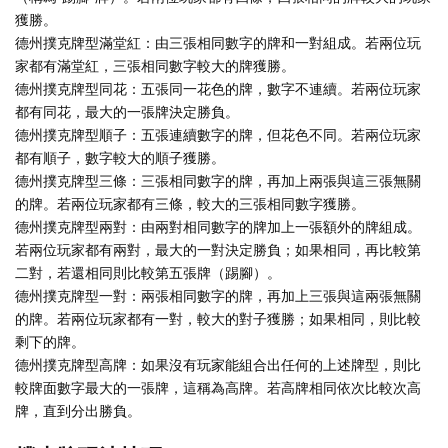
獲勝。
德州撲克牌型滿堂紅：由三張相同數字的牌和一對組成。若兩位玩
家都有滿堂紅，三張相同數字較大的牌獲勝。
德州撲克牌型同花：五張同一花色的牌，數字不連續。若兩位玩家
都有同花，最大的一張牌決定勝負。
德州撲克牌型順子：五張連續數字的牌，但花色不同。若兩位玩家
都有順子，數字較大的順子獲勝。
德州撲克牌型三條：三張相同數字的牌，再加上兩張與這三張無關
的牌。若兩位玩家都有三條，較大的三張相同數字獲勝。
德州撲克牌型兩對：由兩對相同數字的牌加上一張額外的牌組成。
若兩位玩家都有兩對，最大的一對決定勝負；如果相同，再比較第
二對，若還相同則比較第五張牌（踢腳）。
德州撲克牌型一對：兩張相同數字的牌，再加上三張與這兩張無關
的牌。若兩位玩家都有一對，較大的對子獲勝；如果相同，則比較
剩下的牌。
德州撲克牌型高牌：如果沒有玩家能組合出任何的上述牌型，則比
較牌面數字最大的一張牌，這稱為高牌。若高牌相同依次比較次高
牌，直到分出勝負。