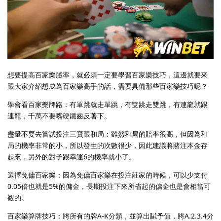
想要提高百家樂勝率，就必須一定要學習百家樂技巧，這邊就要來
跟大家介紹想成為百家樂高手的話，需要具備那些百家樂技巧呢？
學會看百家樂牌路：有單跳就走單跳，有雙跳走雙跳，有連龍就跟
連龍，千萬不要嘴硬鐵齒反著下。
盡量不要去嘗試投注三寶跟和局：雖然和局的賠率很高，但因為和
局的機率非常的小，所以發生的次數很少，因此建議將賭注本金存
起來，另外的對子跟幸運6的機率就小了。
選擇免傭百家樂：因為免傭百家樂在投注莊家的時候，可以少支付
0.05倍也就是5%的傭金，長期投注下來所省起的傭金也是會相當可
觀的。
百家樂算牌技巧：將所有的牌A-K分類，並算出賦予值，將A.2.3.4分