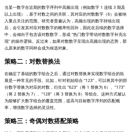
当某一数字在近期的数字序列中高频出现（例如数字 1 连续 3 期及
以上出现），基于对数之间的关联，其对应的对数数字（6）会被纳
入重点关注的范围。研究者普遍认为，高频出现的数字持续出现
后，会引发其对应对数数字的概率性回补，因此在后续的数字选择
中，会倾向于包含该对数数字，形成 “热门数字带动对数数字补充出
现” 的操作逻辑。反过来，如果对数数字呈现出高频出现的态势，那
么原来的数字同样会成为候选对象。​
策略二：对数替换法​
在确定了基础的数字组合之后，通过对数替换来实现数字组合的拓
展是一种常见的手段。比如，针对初始组合 “123”，可以将其中的部
分数字替换为对应的对数，衍生出 “623”（将 1 替换为 6）、“173”
（将 2 替换为 7）、“128”（将 3 替换为 8）等组合。这种方式被认
为能够扩大数字组合的覆盖范围，提高与目标数字序列的匹配概
率，增强数字选择的灵活性。​
策略三：奇偶对数搭配策略​