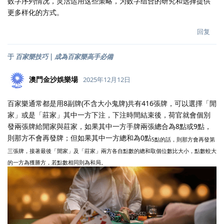
数字序列情况，灵活运用这些策略，为数字组合的研究和选择提供
更多样化的方式。
回复
于
百家樂技巧 | 成為百家樂高手必備
澳門金沙娛樂場
2025年12月12日
百家樂通常都是用8副牌(不含大小鬼牌)共有416張牌，可以選擇「閒
家」或是「莊家」其中一方下注，下注時間結束後，荷官就會個別
發兩張牌給閒家與莊家，如果其中一方手牌兩張總合為8點或9點，
則那方不會再發牌；但如果其中一方總和為0點
5點的話，則那方會再發第
三張牌，接著最後「閒家」及「莊家」兩方各自點數的總和取個位數比大小，點數較大
的一方為獲勝方，若點數相同則為和局。