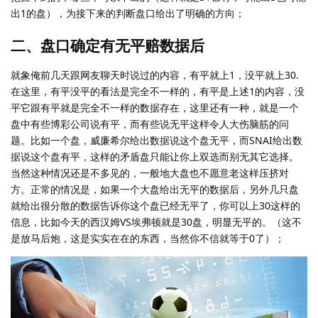
出1的盘），为接下来的判断盘口给出了明确的方向；
二、盘口确定有无平赔数据后
就象俺前几天跟网友聊天时说过的内容，有平就上1，没平就上30.
在这里，有平没平的看法是完全不一样的，有平是上述1的内容，没
平它跟有平就是完全不一样的数据存在，这里还有一种，就是一个
盘中有些博彩公司说有平，而有些说无平这样令人大伤脑筋的问
题。比如一个盘，威廉希尔给出数据说这个盘无平，而SNAI给出数
据说这个盘有平，这样的矛盾盘只能让你上双选而别无其它选择。
当然这种情况还是不多见的，一般地大盘也不愿意老这样压挤对
方。正常的情况是，如果一个大盘给出无平的数据后，另外几只盘
就给出很分散的数据告诉你这个盘已经无平了，你可以上30这样的
信息，比如今天的西汉姆VS埃弗顿就是30盘，明显无平的。（这不
是放马后炮，这是实实在在的东西，当然你不信就等于0了）；