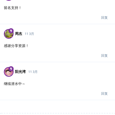
留名支持！
回复
周杰
11 3月
感谢分享资源！
回复
阳光湾
11 3月
继续潜水中～
回复