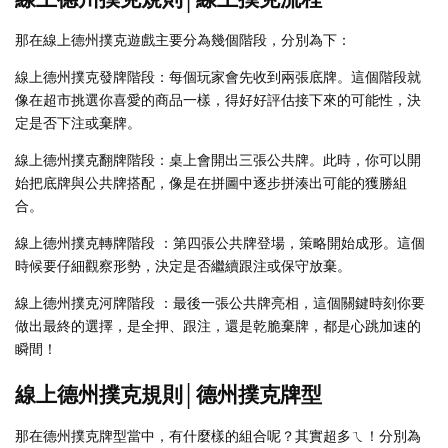
那在線上德州撲克遊戲主要分為幾個階段，分別為下：
線上德州撲克發牌階段：每個玩家會先收到兩張底牌。這個階段就
像在超市挑選你喜愛的商品一樣，得好好評估接下來的可能性，決
定是否下注或棄牌。
線上德州撲克翻牌階段：桌上會開出三張公共牌。此時，你可以開
始把底牌與公共牌搭配，像是在拼圖中逐步拼湊出可能的獲勝組
合。
線上德州撲克轉牌階段 ：第四張公共牌登場，策略開始成形。這個
時候要仔細觀察形勢，決定是否繼續跟注或保守放棄。
線上德州撲克河牌階段 ：最後一張公共牌亮相，這個關鍵時刻你要
做出最終的選擇，是全押、跟注，還是乾脆棄牌，都是心跳加速的
瞬間！
線上德州撲克規則│德州撲克牌型
那在德州撲克牌型當中，有什麼樣的組合呢？其實超多ㄟ！分別為