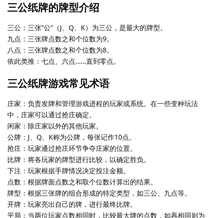
三公纸牌的牌型介绍
三公：三张“公”（J、Q、K）为三公，是最大的牌型。
九点：三张牌点数之和个位数为9。
八点：三张牌点数之和个位数为8。
依此类推：七点、六点……直到零点。
三公纸牌游戏常见术语
庄家：负责发牌和管理游戏进程的玩家或系统。在一些变种玩法
中，庄家可以通过抢庄确定。
闲家：除庄家以外的其他玩家。
公牌：J、Q、K称为公牌，每张记作10点。
抢庄：玩家通过抢庄环节争夺庄家的位置。
比牌：将各玩家的牌型进行比较，以确定胜负。
下注：玩家根据手牌情况决定投注金额。
点数：根据牌面点数之和取个位数计算出的结果。
牌型：根据三张牌的组合形成的特定类型，如三公、九点等。
开牌：玩家亮出自己的牌，进行最终比牌。
平局：当两位玩家点数相同时，比较最大牌的点数，如再相同则为