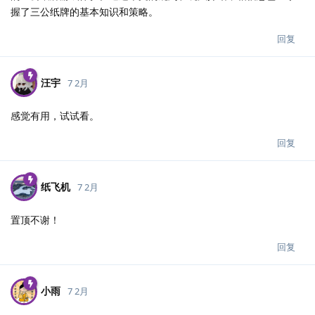
握了三公纸牌的基本知识和策略。
回复
汪宇
7 2月
感觉有用，试试看。
回复
纸飞机
7 2月
置顶不谢！
回复
小雨
7 2月