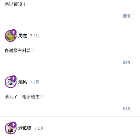
路过帮顶！
回复
周杰
7 2月
多谢楼主科普！
回复
湖风
7 2月
学到了，谢谢楼主！
回复
老狐狸
7 2月