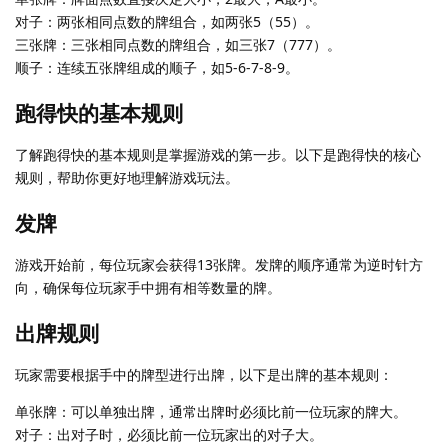
对子：两张相同点数的牌组合，如两张5（55）。
三张牌：三张相同点数的牌组合，如三张7（777）。
顺子：连续五张牌组成的顺子，如5-6-7-8-9。
跑得快的基本规则
了解跑得快的基本规则是掌握游戏的第一步。以下是跑得快的核心
规则，帮助你更好地理解游戏玩法。
发牌
游戏开始前，每位玩家会获得13张牌。发牌的顺序通常为逆时针方
向，确保每位玩家手中拥有相等数量的牌。
出牌规则
玩家需要根据手中的牌型进行出牌，以下是出牌的基本规则：
单张牌：可以单独出牌，通常出牌时必须比前一位玩家的牌大。
对子：出对子时，必须比前一位玩家出的对子大。