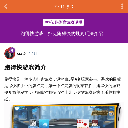
7
/
11
条
亿兆体育游戏说明
跑得快游戏：扑克跑得快的规则玩法介绍！
xixi5
2 2月
跑得快游戏简介
跑得快是一种多人扑克游戏，通常由3至4名玩家参与。游戏的目标
是尽快将手中的牌打完，第一个打完牌的玩家获胜。跑得快的游戏
规则简单易学，但策略性和技巧性十足，使得游戏充满了乐趣和挑
战。