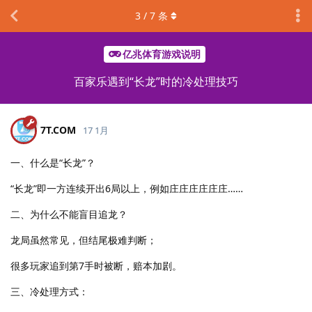
3
/
7
条
亿兆体育游戏说明
百家乐遇到“长龙”时的冷处理技巧
7T.​COM
17 1月
一、什么是“长龙”？
“长龙”即一方连续开出6局以上，例如庄庄庄庄庄庄……
二、为什么不能盲目追龙？
龙局虽然常见，但结尾极难判断；
很多玩家追到第7手时被断，赔本加剧。
三、冷处理方式：