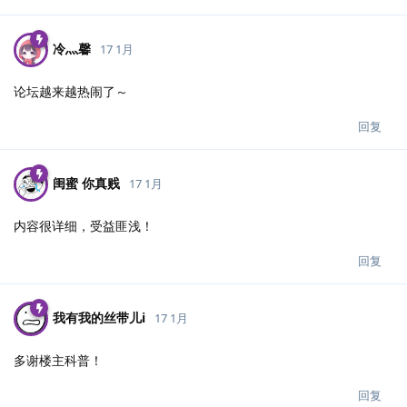
冷灬馨
17 1月
论坛越来越热闹了～
回复
闺蜜 你真贱
17 1月
内容很详细，受益匪浅！
回复
我有我的丝带儿i
17 1月
多谢楼主科普！
回复