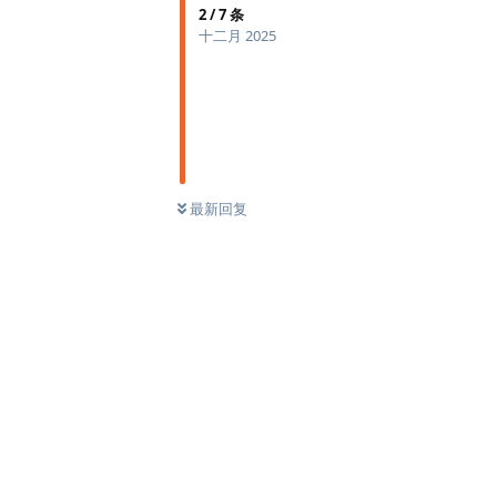
2
/
7
条
十二月 2025
最新回复