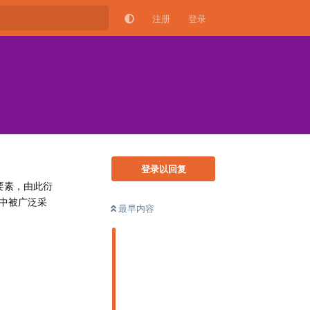
注册
登录
登录以回复
析要素，由此衍
中被广泛采
最早内容