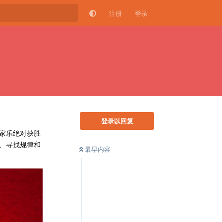
注册
登录
登录以回复
家乐绝对获胜
、寻找规律和
最早内容