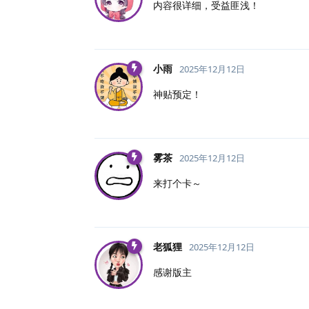
内容很详细，受益匪浅！
小雨
2025年12月12日
神贴预定！
雾茶
2025年12月12日
来打个卡～
老狐狸
2025年12月12日
感谢版主