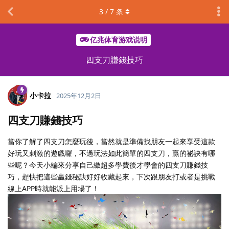
3
/
7
条
亿兆体育游戏说明
四支刀賺錢技巧
小卡拉
2025年12月2日
四支刀賺錢技巧
當你了解了四支刀怎麼玩後，當然就是準備找朋友一起來享受這款
好玩又刺激的遊戲囉，不過玩法如此簡單的四支刀，贏的祕訣有哪
些呢？今天小編來分享自己繳超多學費後才學會的四支刀賺錢技
巧，趕快把這些贏錢秘訣好好收藏起來，下次跟朋友打或者是挑戰
線上APP時就能派上用場了！