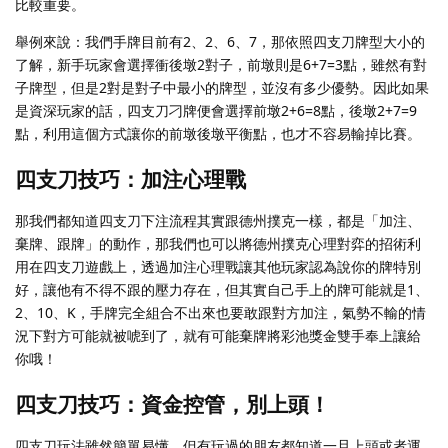
比較重要。
舉例來說：我們手牌目前有2、2、6、7，那依照四支刀牌型大小的
了解，新手玩家會選擇衝後墩2對子，前墩則是6+7=3點，雖然有對
子牌型，但是2對是對子中最小的牌型，並沒有多少優勢。因此如果
是資深玩家的話，四支刀刁牌便會選擇前墩2+6=8點，後墩2+7=9
點，利用這個方式讓你的前墩後墩平衡點，也才不容易輸掉比賽。
四支刀技巧：加注心理戰
那我們都知道四支刀下注流程其實跟德州撲克一樣，都是「加注、
棄牌、跟牌」的動作，那我們也可以將德州撲克心理對弈的招術利
用在四支刀遊戲上，透過加注心理戰讓其他玩家認為說你的牌特別
好，讓他有不得不跟的壓力存在，但其實自己手上的牌可能就是1、
2、10、K，手牌完全組合不出來也要敢跟對方加注，氣勢不輸的情
況下對方可能就被唬到了，就有可能棄牌將彩池獎金雙手奉上讓給
你哦！
四支刀技巧：資金控管，別上頭！
四支刀玩法雖然簡單易懂，但有玩過的朋友都知道一旦上頭或者運