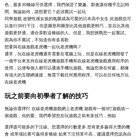
色，最多30條線可供選擇，我們保證了樂趣。那會讓你幾乎忘記時
間。無論如何，誰想要它？必須嘗試一起玩
同學遊戲 改變性感女孩的氛圍成為可愛的日本高中女生 此遊戲也可
以進行30行下注，但是圖形和圖形比其他遊戲更輕巧，並且比其他
遊戲更舒適。適合喜歡這條線的人。但是，我想挑戰您一起嘗試。
因為你不嘗試，不知道你有多喜歡
想要與在線遊戲老虎機一起玩老虎機嗎？
通常，玩在線老虎機通常需要在電腦上玩，但是在線老虎機開發了
一個平台來支持在線老虎機遊戲手機和在線老虎機遊戲應用程序的
使用，以便每個人都可以通過手機玩遊戲。無論您身在何處，都擁
有強大的互聯網連接，無需下載任何應用程序。可以在任何地方玩
在線老虎機
玩之前要向初學者了解的技巧
無論你選擇打 在線老虎機遊戲網上老虎機 遊戲有一個3打遊戲或一
個遊戲，你的愛。我們希望您在玩遊戲之前有多技巧，例如
選擇盡可能多的下注線。您選擇的行數更多 您有更多贏得大獎的機
會 或單場比賽可贏得多條線 如果下注預算不高，建議選擇您認為自