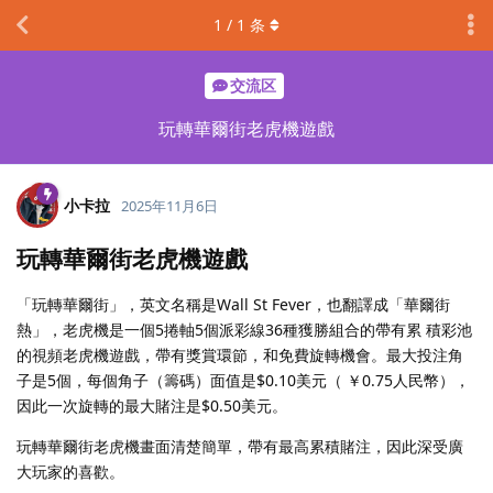
1
/
1
条
交流区
玩轉華爾街老虎機遊戲
小卡拉
2025年11月6日
玩轉華爾街老虎機遊戲
「玩轉華爾街」，英文名稱是Wall St Fever，也翻譯成「華爾街
熱」，老虎機是一個5捲軸5個派彩線36種獲勝組合的帶有累 積彩池
的視頻老虎機遊戲，帶有獎賞環節，和免費旋轉機會。最大投注角
子是5個，每個角子（籌碼）面值是$0.10美元（ ￥0.75人民幣），
因此一次旋轉的最大賭注是$0.50美元。
玩轉華爾街老虎機畫面清楚簡單，帶有最高累積賭注，因此深受廣
大玩家的喜歡。