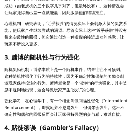
成功（如老虎机的三个数字几乎对齐，但最终没有）。这种情况会
让玩家觉得自己差一点就能赢，因此激励他们继续投注。
心理机制：研究表明，“近乎获胜”的情况实际上会刺激大脑的奖赏系
统，使玩家产生继续尝试的渴望。尽管实际上这种“近乎获胜”并没有
带来实质性的回报，但它通过创造一种虚假的接近成功的感觉，让
玩家不断投入更多。
3. 赌博的随机性与行为强化
随机奖励机制：博彩本质上是一个随机事件，结果往往不可预测。
这种随机性强化了行为的持续性，因为不确定性和偶尔的奖励会刺
激玩家保持投注的行为。赌博就像是一个“变种”的行为强化，其中奖
励不规则地出现，这会导致玩家产生“投机”的心理。
强化学习：在心理学中，有一个概念叫做间隔性强化（Intermittent
Reinforcement），即奖励并不总是发生，但偶尔会发生。这种不
确定性和偶尔的回报反而会让玩家保持强烈的参与感，难以自拔。
4. 赌徒谬误（Gambler’s Fallacy）