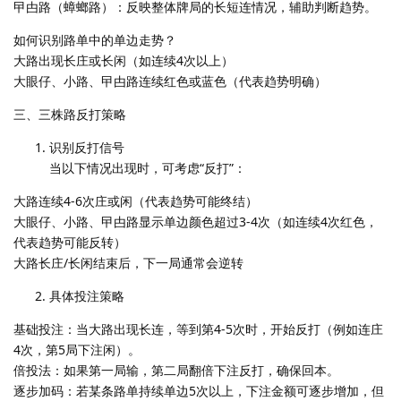
曱甴路（蟑螂路）：反映整体牌局的长短连情况，辅助判断趋势。
如何识别路单中的单边走势？
大路出现长庄或长闲（如连续4次以上）
大眼仔、小路、曱甴路连续红色或蓝色（代表趋势明确）
三、三株路反打策略
识别反打信号
当以下情况出现时，可考虑“反打”：
大路连续4-6次庄或闲（代表趋势可能终结）
大眼仔、小路、曱甴路显示单边颜色超过3-4次（如连续4次红色，
代表趋势可能反转）
大路长庄/长闲结束后，下一局通常会逆转
具体投注策略
基础投注：当大路出现长连，等到第4-5次时，开始反打（例如连庄
4次，第5局下注闲）。
倍投法：如果第一局输，第二局翻倍下注反打，确保回本。
逐步加码：若某条路单持续单边5次以上，下注金额可逐步增加，但