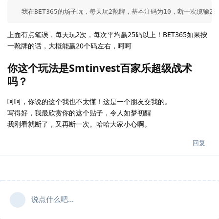
  我在BET365的场子玩，每天玩2靴牌，基本注码为10，断一次缆输2
上面有点笔误，每天玩2次，每次平均赢25码以上！BET365如果按
一靴牌的话，大概能赢20个码左右，呵呵
你这个玩法是Smtinvest百家乐超级战术
吗？
呵呵，你说的这个我也不太懂！这是一个朋友交我的。
写得好，我最欣赏你的这个贴子，令人如梦初醒
我刚看就断了，又再断一次。哈哈大家小心啊。
回复
说点什么吧...