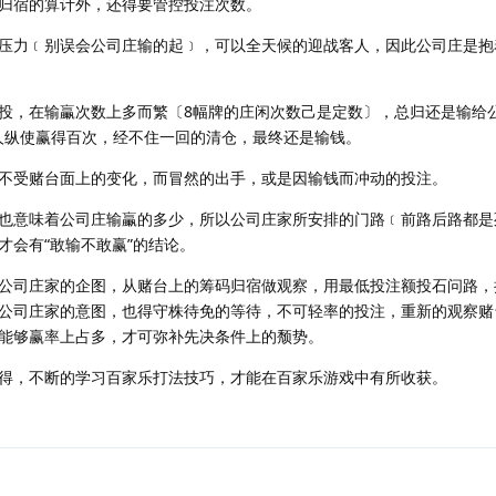
归宿的算计外，还得要管控投注次数。
压力﹝别误会公司庄输的起﹞，可以全天候的迎战客人，因此公司庄是抱
投，在输臝次数上多而繁〔8幅牌的庄闲次数己是定数〕，总归还是输给
人纵使赢得百次，经不住一回的清仓，最终还是输钱。
不受赌台面上的变化，而冒然的出手，或是因输钱而冲动的投注。
也意味着公司庄输臝的多少，所以公司庄家所安排的门路﹝前路后路都是
才会有“敢输不敢赢”的结论。
公司庄家的企图，从赌台上的筹码归宿做观察，用最低投注额投石问路，
公司庄家的意图，也得守株待免的等待，不可轻率的投注，重新的观察赌
能够赢率上占多，才可弥补先决条件上的颓势。
得，不断的学习百家乐打法技巧，才能在百家乐游戏中有所收获。