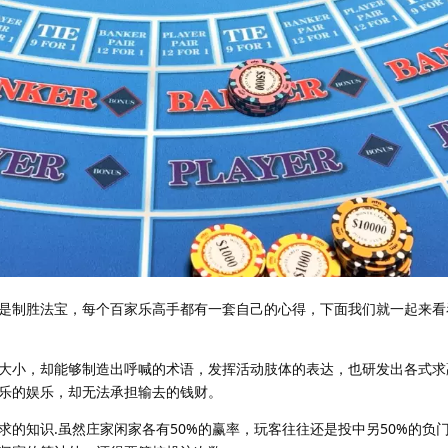
是制胜法宝，每个百家乐高手都有一套自己的心得，下面我们就一起来看
大小，却能够制造出呼喊的术语，发挥活动肢体的表达，也研发出各式求
乐的娱乐，却无法承担输去的钱财。
求的知识.虽然庄家闲家各有50%的赢率，玩客往往还是投中另50%的负