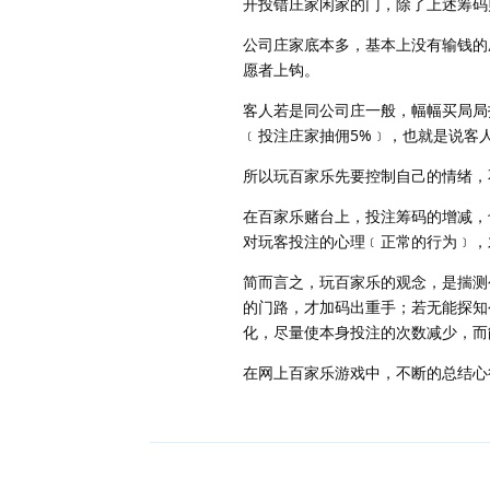
开投错庄家闲家的门，除了上述筹码
公司庄家底本多，基本上没有输钱的
愿者上钩。
客人若是同公司庄一般，幅幅买局局
﹝投注庄家抽佣5%﹞，也就是说客
所以玩百家乐先要控制自己的情绪，
在百家乐赌台上，投注筹码的增减，
对玩客投注的心理﹝正常的行为﹞，
简而言之，玩百家乐的观念，是揣测
的门路，才加码出重手；若无能探知
化，尽量使本身投注的次数减少，而
在网上百家乐游戏中，不断的总结心