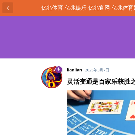
亿兆体育-亿兆娱乐-亿兆官网-亿兆体
lianlian
2025年3月7日
灵活变通是百家乐获胜