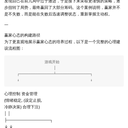
发现自己在前几局中过于激进，于是接下来采取更谨慎的策略，逐
步扭转了局势，最终赢回了大部分筹码。这个案例说明，赢家并不
是不失败，而是能在失败后迅速调整状态，重新掌握主动权。
—
赢家心态的构建路径
为了更直观地展示赢家心态的培养过程，以下是一个完整的心理建
设流程图：
                游戏开始

                    │

    ┌───────────────┴───────────────┐

    ↓                               ↓
心理控制 资金管理
(情绪稳定, (设定止损,
冷静决策) 合理下注)
│ │
├───────────────┐
↓ ↓