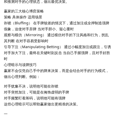
和推测对手的心理状态，做出最优决策。
赢家的三大核心博弈策略
策略 具体操作 适用场景
诈唬（Bluffing） 在手牌较差的情况下，通过加注或全押制造强牌
假象，迫使对手弃牌 当对手胆小、疑心重时
观察与模仿（Mirroring） 通过模仿对手的下注风格和行为，扰乱
其判断 在对手容易受影响时
引导下注（Manipulating Betting） 通过小幅度加注或跟注，引诱
对手加大下注，最终在关键时刻反击 当自己手握强牌，且对手好胜
时
心理暗示与读牌技巧
赢家不会仅凭自己手中的牌来决策，而是会结合对手的行为模式，
做出心理判断。例如：
对手犹豫不决，说明他可能在诈唬
对手突然加注，可能是在掩饰虚弱的手牌
对手频繁盯着筹码，说明他可能有强牌
这些心理暗示可以帮助赢家做出更精准的决策。
—