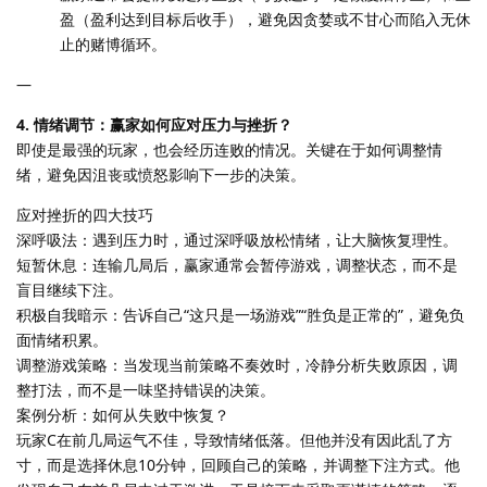
盈（盈利达到目标后收手），避免因贪婪或不甘心而陷入无休
止的赌博循环。
—
4. 情绪调节：赢家如何应对压力与挫折？
即使是最强的玩家，也会经历连败的情况。关键在于如何调整情
绪，避免因沮丧或愤怒影响下一步的决策。
应对挫折的四大技巧
深呼吸法：遇到压力时，通过深呼吸放松情绪，让大脑恢复理性。
短暂休息：连输几局后，赢家通常会暂停游戏，调整状态，而不是
盲目继续下注。
积极自我暗示：告诉自己“这只是一场游戏”“胜负是正常的”，避免负
面情绪积累。
调整游戏策略：当发现当前策略不奏效时，冷静分析失败原因，调
整打法，而不是一味坚持错误的决策。
案例分析：如何从失败中恢复？
玩家C在前几局运气不佳，导致情绪低落。但他并没有因此乱了方
寸，而是选择休息10分钟，回顾自己的策略，并调整下注方式。他