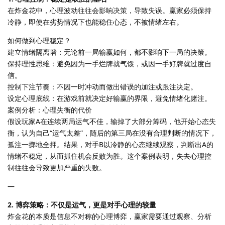
在炸金花中，心理波动往往会影响决策，导致失误。赢家必须保持
冷静，即使在劣势情况下也能稳住心态，不被情绪左右。
如何做到心理稳定？
建立情绪隔离墙：无论前一局输赢如何，都不影响下一局的决策。
保持理性思维：避免因为一手烂牌就气馁，或因一手好牌就过度自
信。
控制下注节奏：不因一时冲动而做出错误的加注或跟注决定。
设定心理底线：在游戏前就决定好输赢的界限，避免情绪化赌注。
案例分析：心理失衡的代价
假设玩家A在连续两局运气不佳，输掉了大部分筹码，他开始心态失
衡，认为自己“运气太差”，随后的第三局在没有合理判断的情况下，
孤注一掷地全押。结果，对手B以冷静的心态继续观察，判断出A的
情绪不稳定，从而抓住机会反败为胜。这个案例表明，失去心理控
制往往会导致更加严重的失败。
—
2. 博弈策略：不仅是运气，更是对手心理的较量
炸金花的本质是信息不对称的心理博弈，赢家需要通过观察、分析