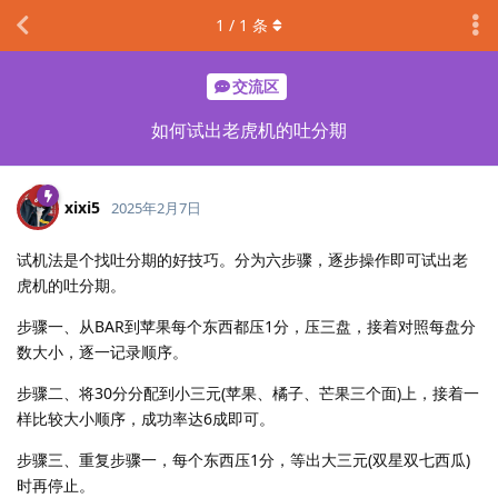
1
/
1
条
交流区
如何试出老虎机的吐分期
xixi5
2025年2月7日
试机法是个找吐分期的好技巧。分为六步骤，逐步操作即可试出老
虎机的吐分期。
步骤一、从BAR到苹果每个东西都压1分，压三盘，接着对照每盘分
数大小，逐一记录顺序。
步骤二、将30分分配到小三元(苹果、橘子、芒果三个面)上，接着一
样比较大小顺序，成功率达6成即可。
步骤三、重复步骤一，每个东西压1分，等出大三元(双星双七西瓜)
时再停止。