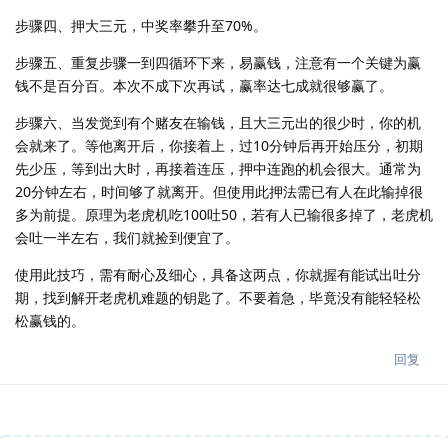
步骤四、押大三元，中奖率攀升至70%。
步骤五、重复步骤一到四循环下来，易赢钱，注意有一个关键为赢
钱不是百分百。本次不成下次再试，赢率达七成就很够赢了。
步骤六、当发觉到有个赌友在输钱，且大三元出的很少时，你的机
会就来了。等他离开后，你接着上，过10分钟后再开始压分，初期
先少压，等到出大时，再接着连压，押中连跑的机会很大。通常为
20分钟左右，时间够了就离开。但使用此押法需已有人在此输掉很
多为前提。原理为老虎机吃100吐50，若有人已输很多掉了，老虎机
会吐一半左右，我们就捡到便宜了。
使用此技巧，需有耐心及细心，具备这两点，你就握有能试出吐分
期，找到解开老虎机难题的钥匙了。不要着急，毕竟没有能轻轻松
松赢钱的。
回复