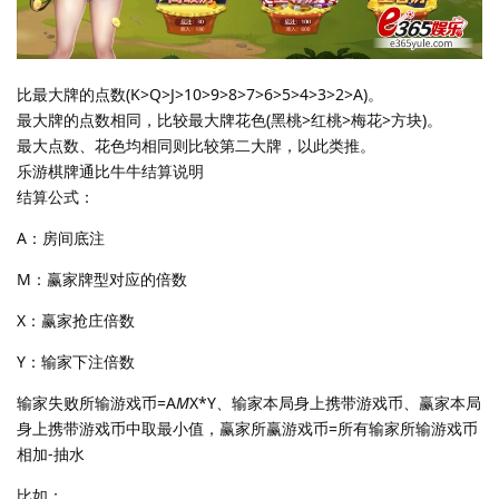
比最大牌的点数(K>Q>J>10>9>8>7>6>5>4>3>2>A)。
最大牌的点数相同，比较最大牌花色(黑桃>红桃>梅花>方块)。
最大点数、花色均相同则比较第二大牌，以此类推。
乐游棋牌通比牛牛结算说明
结算公式：
A：房间底注
M：赢家牌型对应的倍数
X：赢家抢庄倍数
Y：输家下注倍数
输家失败所输游戏币=A
M
X*Y、输家本局身上携带游戏币、赢家本局
身上携带游戏币中取最小值，赢家所赢游戏币=所有输家所输游戏币
相加-抽水
比如：