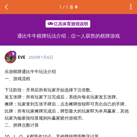
1
/
1
条
亿兆体育游戏说明
通比牛牛棋牌玩法介绍，仅一人获胜的棋牌游戏
EVE
2025年1月6日
乐游棋牌通比牛牛玩法介绍
一、游戏流程
下注阶段：开局后所有玩家开始选择下注倍数。
发五张牌：所有玩家下注完成后，系统向每名玩家发五张牌。
摊牌：玩家拿到五张手牌后，点击摊牌按钮即可亮出自己的手牌。
比牌：所有玩家摊牌完成后，牌型最大的玩家即为本局赢家，其他
玩家为输家按结算规则向赢家赔付游戏币。
二、拼牌点数计算
10、J、Q、K都算作10点，其他牌按牌面数字计算。