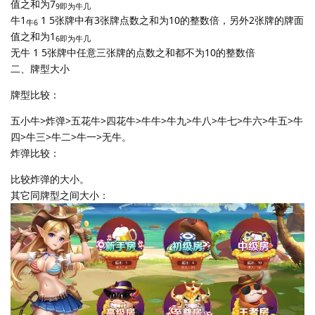
值之和为7
9即为牛几
牛1
1 5张牌中有3张牌点数之和为10的整数倍，另外2张牌的牌面
牛6
值之和为1
6即为牛几
无牛 1 5张牌中任意三张牌的点数之和都不为10的整数倍
二、牌型大小
牌型比较：
五小牛>炸弹>五花牛>四花牛>牛牛>牛九>牛八>牛七>牛六>牛五>牛
四>牛三>牛二>牛一>无牛。
炸弹比较：
比较炸弹的大小。
其它同牌型之间大小：