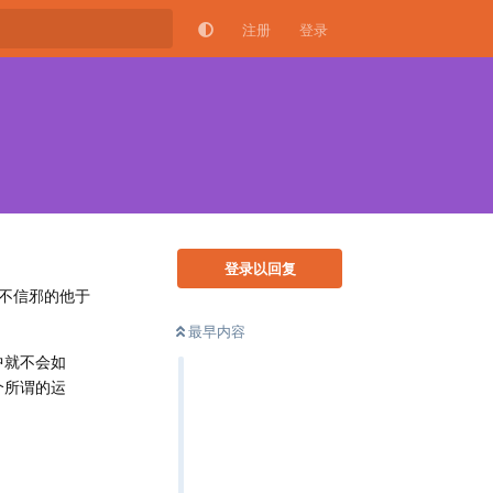
注册
登录
登录以回复
不信邪的他于
最早内容
中就不会如
个所谓的运