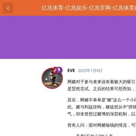
亿兆体育-亿兆娱乐-亿兆官网-亿兆体
EVE
2025年1月6日
网赌对于参与者来说有着极大的吸引
是贸然尝试。之后的结果可想而知，
其实，网赌不单单是“赌”这么一个
此。赌与利益挂钩，赌徒想从中“捞
气，却未曾想过赌博的深层机制，以
曾有人问：面对网赌输钱的情况，可