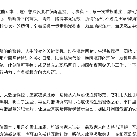
定能回本”，这种想法反复在脑海盘旋。可事实上，每一次重投赌注，都只
心，斩断侥幸的苗头。需知，赌博本无定数，所谓“运气”不过是庄家编织
精心设计的诱饵，引着赌徒一步步输光积蓄，乃至倾家荡产。当决然丢弃
敲响的警钟、人生转变的关键契机。过往沉迷网赌，生活被搅得一团糟，
那些因网赌错过的美好日常。以输钱为代价，唤醒沉睡的理智，发誓重寻
笔，此刻便可重拾；或是曾立志职场晋升，却因彻夜网赌无心工作，当下
行动力，向着积极方向大步迈进。
、大数据操控，庄家稳操胜券，赌徒从入局起便胜算渺茫。它利用人性贪
黑洞。明白了这些，再面对赌博诱惑时，心底便能生出警惕之心。平日里
网赌黑幕的纪录片，让这些真实赌博惨状警示自己，加固对网赌危害的认
债回本，那只会雪上加霜。坦诚向家人认错，获取家人的支持与理解；可
方法戒赌瘾；也可加入戒赌互助社群，听他人故事汲取教训，在相互监督