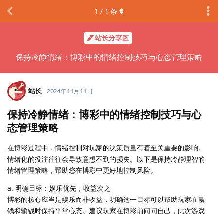
1
/
1
条
站长分享区
保持冷静情绪：博彩中的情绪控制技巧与心态管理策略
站长
2024年11月11日
保持冷静情绪：博彩中的情绪控制技巧与心
态管理策略
在博彩过程中，情绪控制对玩家的决策质量有着至关重要的影响。
情绪化的投注往往会导致意想不到的损失。以下是保持冷静理智的
情绪管理策略，帮助您在博彩中更好地控制风险。
a. 明确目标：娱乐优先，收益次之
博彩的核心应当是娱乐而非收益，明确这一目标可以帮助玩家在赢
钱和输钱时保持平常心态。建议玩家在博彩前问问自己，此次游戏