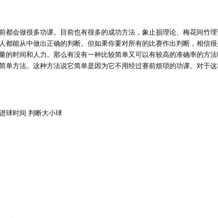
前都会做很多功课。目前也有很多的成功方法，象止损理论、梅花间竹理
人都能从中做出正确的判断。但如果你要对所有的比赛作出判断，相信很
大量的时间和人力。那么有没有一种比较简单又可以有较高的准确率的方法
简单方法。这种方法说它简单是因为它不用经过赛前烦琐的功课。对于这
 进球时间 判断大小球