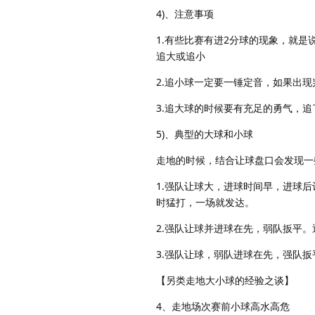
4)、注意事项
1.有些比赛有进2分球的现象，就是
追大或追小
2.追小球一定要一锤定音，如果出
3.追大球的时候要有充足的勇气，
5)、典型的大球和小球
走地的时候，结合让球盘口会发现一
1.强队让球大，进球时间早，进球
时猛打，一场就发达。
2.强队让球并进球在先，弱队扳平
3.强队让球，弱队进球在先，强队
【另类走地大小球的经验之谈】
4、走地场次赛前小球高水高危