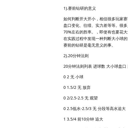
1).赛前钻研的意义
如何判断开大开小，相信很多玩家赛
盘口变化、往绩、实力差等等。很多
70%左右的胜率。，即使有也要花
在实践过程中发现一种判断大小球的
赛前的钻研是毫无意义的事。
2).20分钟法则
20分钟法则列表 进球数 大小球盘口
0 2 无 小球
0 1.5/2 无 放弃
0 2/2.5-2.5 无 观望
0 2.5低水-2.5/3 无 分段等高水追大
1 3.5/4 前10分钟 追大