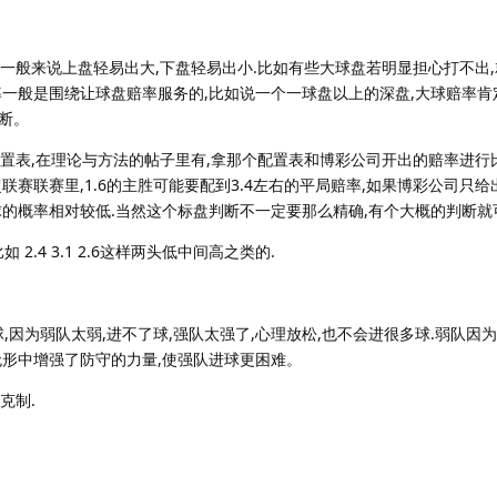
,一般来说上盘轻易出大,下盘轻易出小.比如有些大球盘若明显担心打不出,
率一般是围绕让球盘赔率服务的,比如说一个一球盘以上的深盘,大球赔率肯
断。
配置表,在理论与方法的帖子里有,拿那个配置表和博彩公司开出的赔率进行
赛联赛里,1.6的主胜可能要配到3.4左右的平局赔率,如果博彩公司只给出
球的概率相对较低.当然这个标盘判断不一定要那么精确,有个大概的判断就
 2.4 3.1 2.6这样两头低中间高之类的.
球,因为弱队太弱,进不了球,强队太强了,心理放松,也不会进很多球.弱队因
无形中增强了防守的力量,使强队进球更困难。
克制.