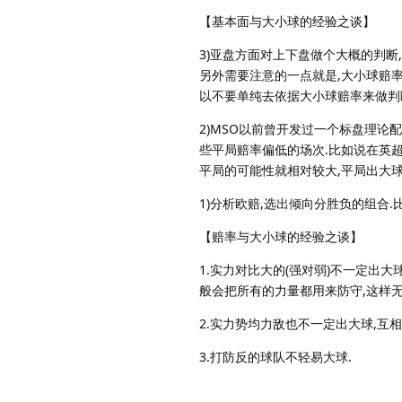
【基本面与大小球的经验之谈】
3)亚盘方面对上下盘做个大概的判断
另外需要注意的一点就是,大小球赔
以不要单纯去依据大小球赔率来做判
2)MSO以前曾开发过一个标盘理论
些平局赔率偏低的场次.比如说在英超联
平局的可能性就相对较大,平局出大
1)分析欧赔,选出倾向分胜负的组合.比如
【赔率与大小球的经验之谈】
1.实力对比大的(强对弱)不一定出大
般会把所有的力量都用来防守,这样
2.实力势均力敌也不一定出大球,互相
3.打防反的球队不轻易大球.