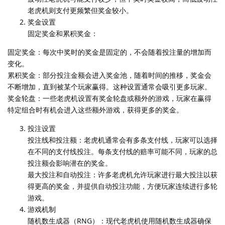
老虎机则支付更频繁但奖金较小。
奖金设置
固定奖金和累积奖金：
固定奖金：每次中奖时的奖金是固定的，不会随着投注量的增加而
变化。
累积奖金：部分投注金额会进入奖金池，随着时间的推移，奖金会
不断增加，直到被某个玩家赢得。这种设置通常会吸引更多玩家。
奖金轮盘：一些老虎机设置有奖金轮盘或额外的游戏，玩家在赢得
特定组合时有机会进入这些额外游戏，获得更多的奖金。
投注设置
投注线和投注额：老虎机通常会有多条支付线，玩家可以选择
在不同的支付线投注。每条支付线的赔率可能不同，玩家的总
投注额会影响潜在的奖金。
最大投注和自动投注：许多老虎机允许玩家进行最大投注以获
得更高的奖金，并提供自动投注功能，方便玩家连续进行多轮
游戏。
游戏机制
随机数生成器（RNG）：现代老虎机使用随机数生成器确保