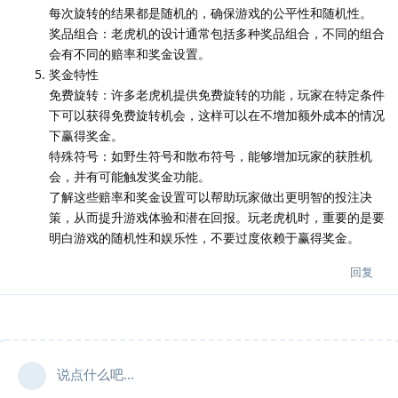
每次旋转的结果都是随机的，确保游戏的公平性和随机性。
奖品组合：老虎机的设计通常包括多种奖品组合，不同的组合
会有不同的赔率和奖金设置。
奖金特性
免费旋转：许多老虎机提供免费旋转的功能，玩家在特定条件
下可以获得免费旋转机会，这样可以在不增加额外成本的情况
下赢得奖金。
特殊符号：如野生符号和散布符号，能够增加玩家的获胜机
会，并有可能触发奖金功能。
了解这些赔率和奖金设置可以帮助玩家做出更明智的投注决
策，从而提升游戏体验和潜在回报。玩老虎机时，重要的是要
明白游戏的随机性和娱乐性，不要过度依赖于赢得奖金。
回复
说点什么吧...