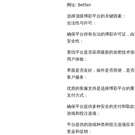
网址: Betfair
选择顶级博彩平台的关键因素：
合法性与许可：
确保平台持有合法的博彩许可证，由
安全性：
查找平台是否采用最新的加密技术保
用户体验：
界面是否友好，操作是否简便，是否
客户服务：
优质的客服支持是选择博彩平台的重
支付方式：
确保平台提供多种安全的支付和取款
游戏和投注选项：
平台提供的游戏种类和投注选项应丰
奖金和促销：