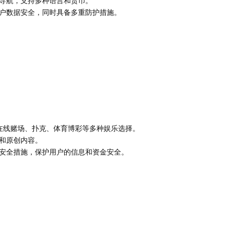
导航，支持多种语言和货币。
户数据安全，同时具备多重防护措施。
供包括在线赌场、扑克、体育博彩等多种娱乐选择。
和原创内容。
安全措施，保护用户的信息和资金安全。