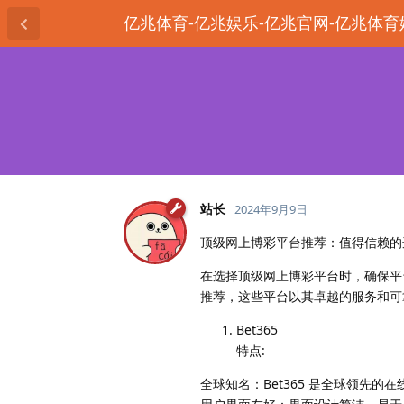
亿兆体育-亿兆娱乐-亿兆官网-亿兆体
站长
2024年9月9日
顶级网上博彩平台推荐：值得信赖的
在选择顶级网上博彩平台时，确保平
推荐，这些平台以其卓越的服务和可
Bet365
特点:
全球知名：Bet365 是全球领先