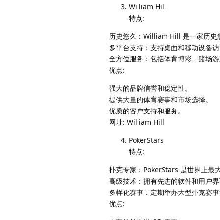
William Hill
特点:
历史悠久：William Hill 是
多平台支持：支持桌面和移动设备访
全方位服务：包括体育博彩、赌场游
优点:
强大的品牌信誉和稳定性。
提供大量的体育赛事和市场选择。
优质的客户支持和服务。
网址: William Hill
PokerStars
特点:
扑克专家：PokerStars 是世
高级技术：拥有先进的软件和用户界
多样化赛事：定期举办大型扑克赛事
优点: